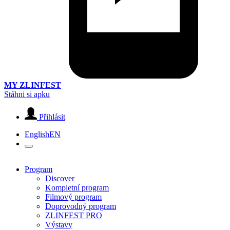
MY ZLINFEST
Stáhni si apku
Přihlásit
English
EN
Program
Discover
Kompletní program
Filmový program
Doprovodný program
ZLINFEST PRO
Výstavy