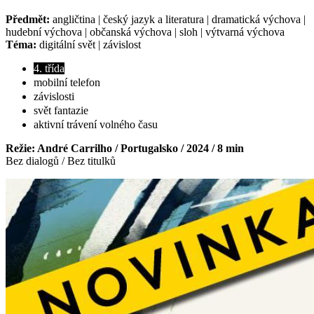
Předmět:
angličtina | český jazyk a literatura | dramatická výchova |
hudební výchova | občanská výchova | sloh | výtvarná výchova
Téma:
digitální svět | závislost
4. třída
mobilní telefon
závislosti
svět fantazie
aktivní trávení volného času
Režie: André Carrilho / Portugalsko / 2024 / 8 min
Bez dialogů / Bez titulků