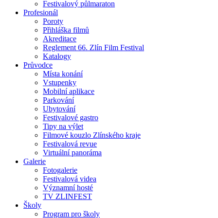
Festivalový půlmaraton
Profesionál
Poroty
Přihláška filmů
Akreditace
Reglement 66. Zlín Film Festival
Katalogy
Průvodce
Místa konání
Vstupenky
Mobilní aplikace
Parkování
Ubytování
Festivalové gastro
Tipy na výlet
Filmové kouzlo Zlínského kraje
Festivalová revue
Virtuální panoráma
Galerie
Fotogalerie
Festivalová videa
Významní hosté
TV ZLINFEST
Školy
Program pro školy