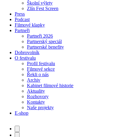
Školní výlety
Zlín Fest Screen
Press
Podcast
Filmové klapky
Partneři
Partneři 2026
Partnerský speciál
Partnerské benefity
Dobrovolník
O festivalu
Profil festivalu
Filmové sekce
Řekli o nás
Archiv
Kabinet filmové historie
Aktuality
Rozhovory
Kontakty
Naše projekty
E-shop