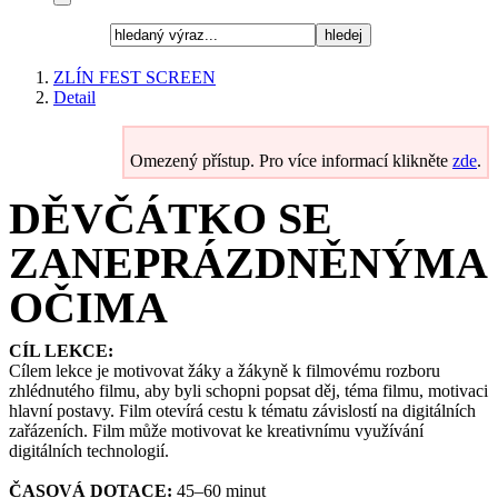
hledej
ZLÍN FEST SCREEN
Detail
Omezený přístup. Pro více informací klikněte
zde
.
DĚVČÁTKO SE
ZANEPRÁZDNĚNÝMA
OČIMA
CÍL LEKCE:
Cílem lekce je motivovat žáky a žákyně k filmovému rozboru
zhlédnutého filmu, aby byli schopni popsat děj, téma filmu, motivaci
hlavní postavy. Film otevírá cestu k tématu závislostí na digitálních
zařázeních. Film může motivovat ke kreativnímu využívání
digitálních technologií.
ČASOVÁ DOTACE:
45–60 minut